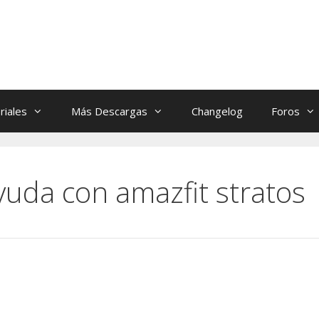
riales
Más Descargas
Changelog
Foros
yuda con amazfit stratos