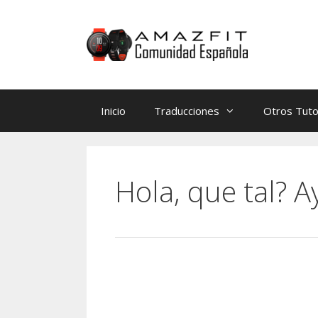
Saltar
Saltar
al
al
contenido
contenido
Inicio
Traducciones
Otros Tuto
Hola, que tal? A