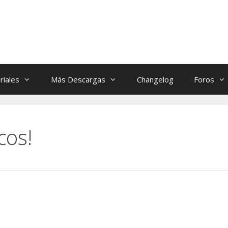
riales
Más Descargas
Changelog
Foros
cos!