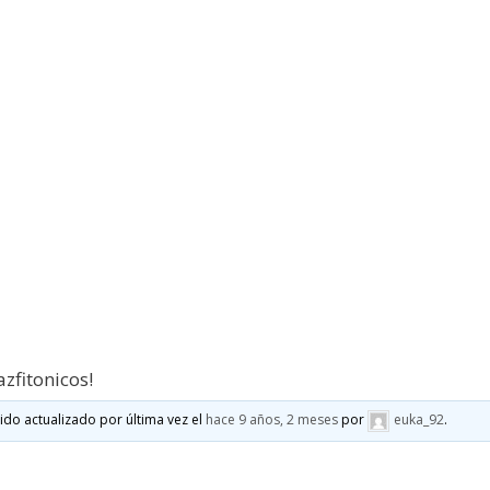
zfitonicos!
sido actualizado por última vez el
hace 9 años, 2 meses
por
euka_92
.