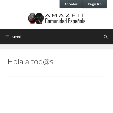
Saltar
Saltar
Acceder
Registro
al
al
contenido
contenido
Menú
Hola a tod@s