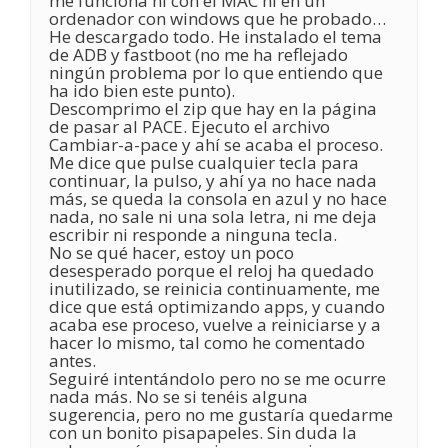
me funciona ni con el MAC ni en un
ordenador con windows que he probado…
He descargado todo. He instalado el tema
de ADB y fastboot (no me ha reflejado
ningún problema por lo que entiendo que
ha ido bien este punto).
Descomprimo el zip que hay en la página
de pasar al PACE. Ejecuto el archivo
Cambiar-a-pace y ahí se acaba el proceso.
Me dice que pulse cualquier tecla para
continuar, la pulso, y ahí ya no hace nada
más, se queda la consola en azul y no hace
nada, no sale ni una sola letra, ni me deja
escribir ni responde a ninguna tecla.
No se qué hacer, estoy un poco
desesperado porque el reloj ha quedado
inutilizado, se reinicia continuamente, me
dice que está optimizando apps, y cuando
acaba ese proceso, vuelve a reiniciarse y a
hacer lo mismo, tal como he comentado
antes.
Seguiré intentándolo pero no se me ocurre
nada más. No se si tenéis alguna
sugerencia, pero no me gustaría quedarme
con un bonito pisapapeles. Sin duda la