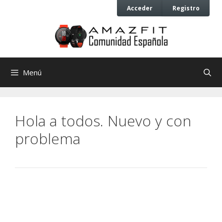
Saltar
Saltar
Acceder
Registro
al
al
contenido
contenido
Menú
Hola a todos. Nuevo y con
problema