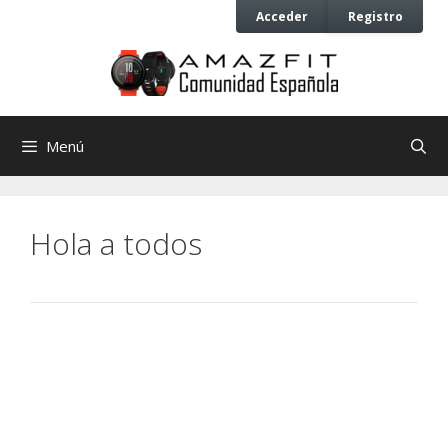
Saltar
Saltar
Acceder
Registro
al
al
contenido
contenido
Menú
Hola a todos