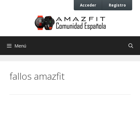
Saltar
Saltar
Acceder
Registro
al
al
contenido
contenido
Menú
fallos amazfit