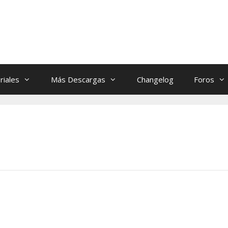
riales
Más Descargas
Changelog
Foros