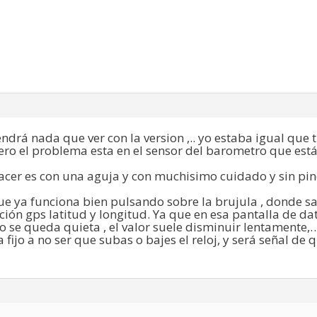
drá nada que ver con la version ,.. yo estaba igual que tu
ro el problema esta en el sensor del barometro que está j
acer es con una aguja y con muchisimo cuidado y sin pin
ue ya funciona bien pulsando sobre la brujula , donde s
ción gps latitud y longitud. Ya que en esa pantalla de da
 se queda quieta , el valor suele disminuir lentamente,
 fijo a no ser que subas o bajes el reloj, y será señal de 