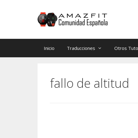
Saltar
Saltar
al
al
contenido
contenido
Inicio
Traducciones
Otros Tuto
fallo de altitud