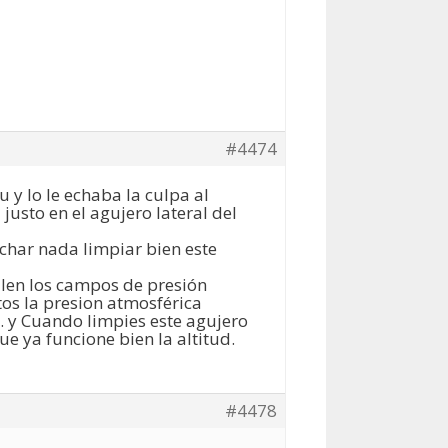
#4474
 y lo le echaba la culpa al
usto en el agujero lateral del
char nada limpiar bien este
alen los campos de presión
tos la presion atmosférica
… y Cuando limpies este agujero
que ya funcione bien la altitud.
#4478