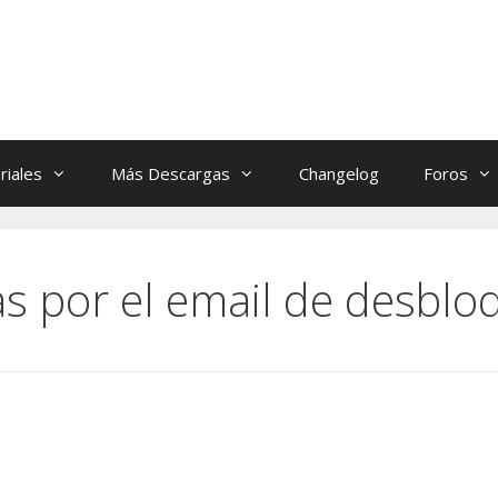
riales
Más Descargas
Changelog
Foros
s por el email de desblo