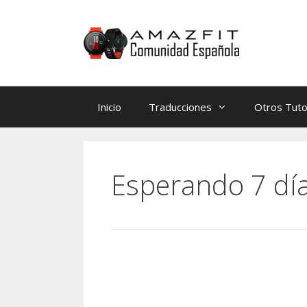
Saltar
Saltar
al
al
contenido
contenido
Inicio
Traducciones
Otros Tuto
Esperando 7 día