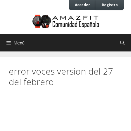
Saltar
Saltar
Acceder
Registro
al
al
contenido
contenido
Menú
error voces version del 27
del febrero