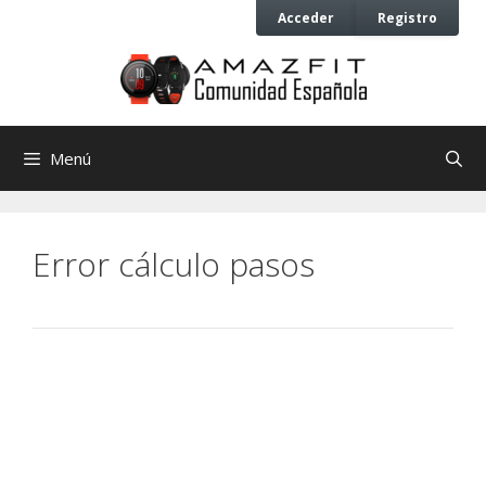
Saltar
Saltar
Acceder
Registro
al
al
contenido
contenido
Menú
Error cálculo pasos