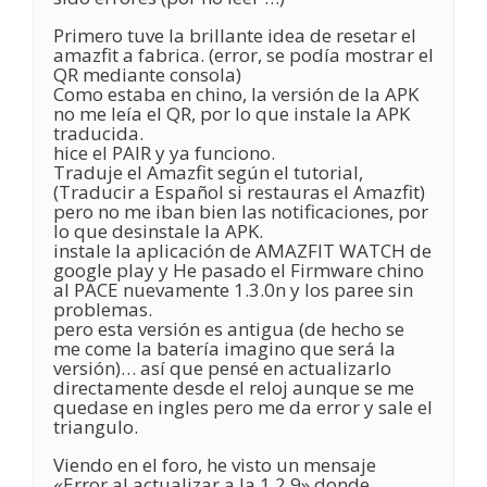
Primero tuve la brillante idea de resetar el
amazfit a fabrica. (error, se podía mostrar el
QR mediante consola)
Como estaba en chino, la versión de la APK
no me leía el QR, por lo que instale la APK
traducida.
hice el PAIR y ya funciono.
Traduje el Amazfit según el tutorial,
(Traducir a Español si restauras el Amazfit)
pero no me iban bien las notificaciones, por
lo que desinstale la APK.
instale la aplicación de AMAZFIT WATCH de
google play y He pasado el Firmware chino
al PACE nuevamente 1.3.0n y los paree sin
problemas.
pero esta versión es antigua (de hecho se
me come la batería imagino que será la
versión)… así que pensé en actualizarlo
directamente desde el reloj aunque se me
quedase en ingles pero me da error y sale el
triangulo.
Viendo en el foro, he visto un mensaje
«Error al actualizar a la 1.2.9» donde