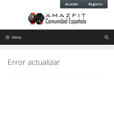
Saltar
Saltar
Acceder
Registro
al
al
contenido
contenido
Menú
Error actualizar