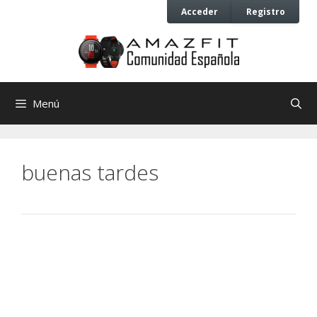
Saltar
Saltar
Acceder
Registro
al
al
contenido
contenido
Menú
buenas tardes