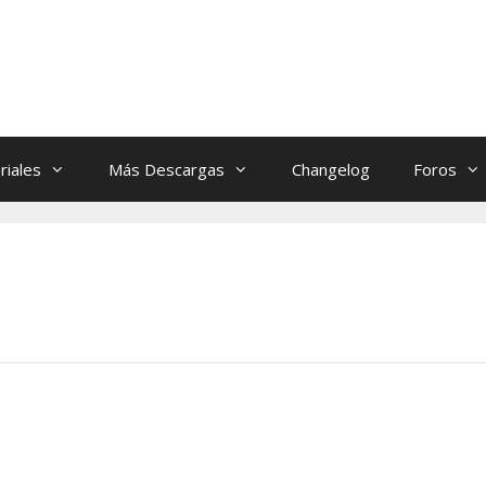
riales
Más Descargas
Changelog
Foros