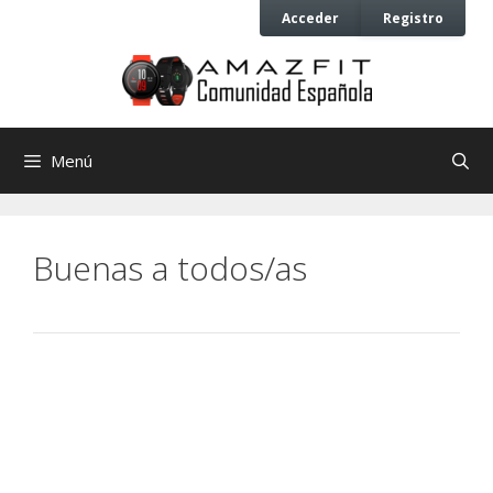
Saltar
Saltar
Acceder
Registro
al
al
contenido
contenido
Menú
Buenas a todos/as