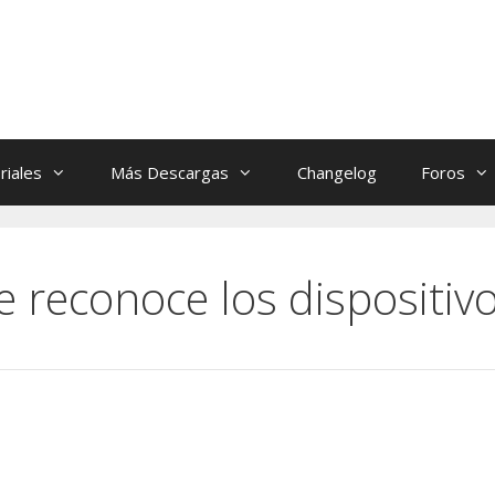
riales
Más Descargas
Changelog
Foros
 reconoce los dispositiv