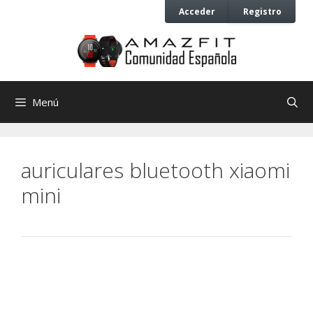
Saltar
Saltar
Acceder
Registro
al
al
contenido
contenido
Menú
auriculares bluetooth xiaomi
mini