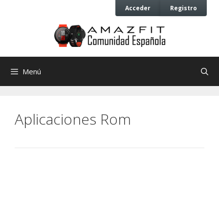
Saltar
Saltar
Acceder
Registro
al
al
contenido
contenido
Menú
Aplicaciones Rom