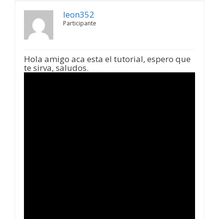
leon352
Participante
Hola amigo aca esta el tutorial, espero que
te sirva, saludos.