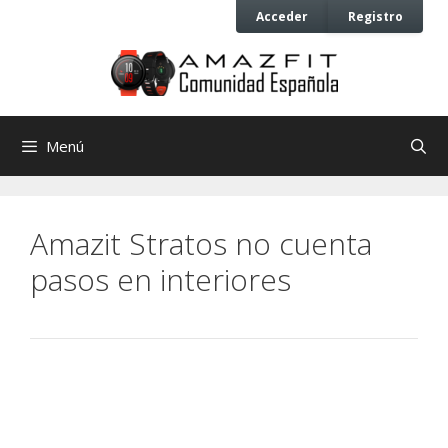
Saltar
Saltar
Acceder
Registro
al
al
contenido
contenido
Menú
Amazit Stratos no cuenta
pasos en interiores