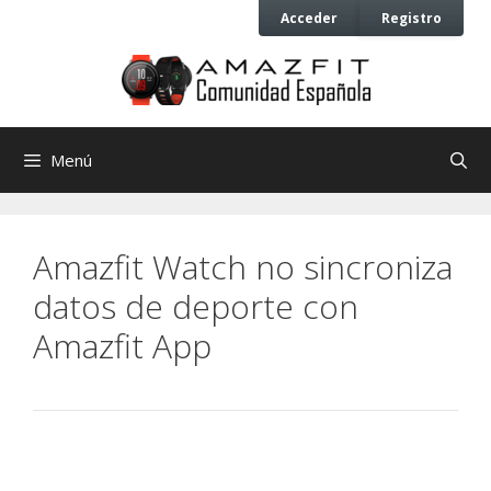
Saltar
Saltar
Acceder
Registro
al
al
contenido
contenido
Menú
Amazfit Watch no sincroniza
datos de deporte con
Amazfit App