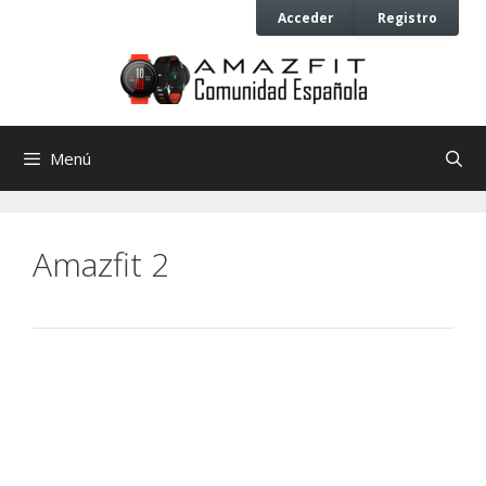
Saltar
Saltar
Acceder
Registro
al
al
contenido
contenido
Menú
Amazfit 2