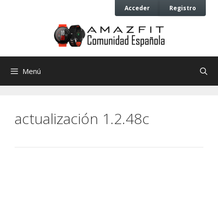
Saltar
Saltar
Acceder
Registro
al
al
contenido
contenido
Menú
actualización 1.2.48c