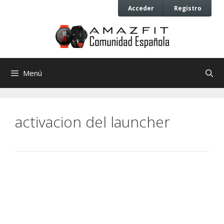
Saltar
Saltar
Acceder
Registro
al
al
contenido
contenido
Menú
activacion del launcher