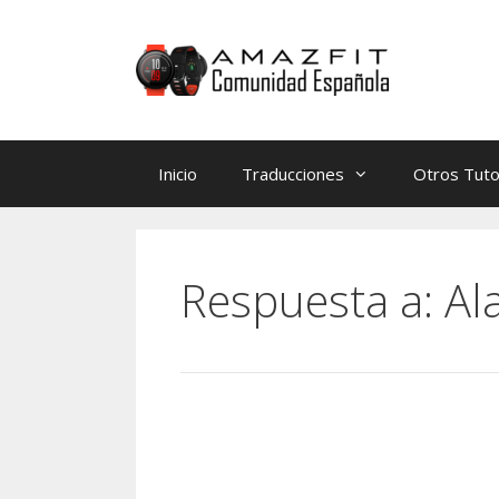
Saltar
Saltar
al
al
contenido
contenido
Inicio
Traducciones
Otros Tuto
Respuesta a: A