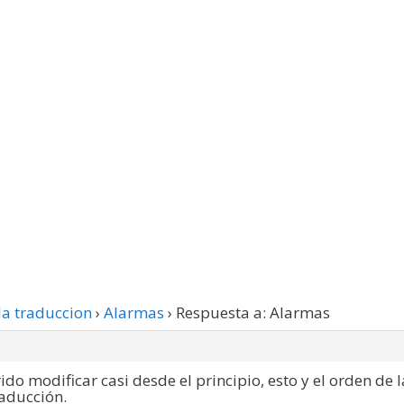
la traduccion
›
Alarmas
›
Respuesta a: Alarmas
do modificar casi desde el principio, esto y el orden de l
raducción.