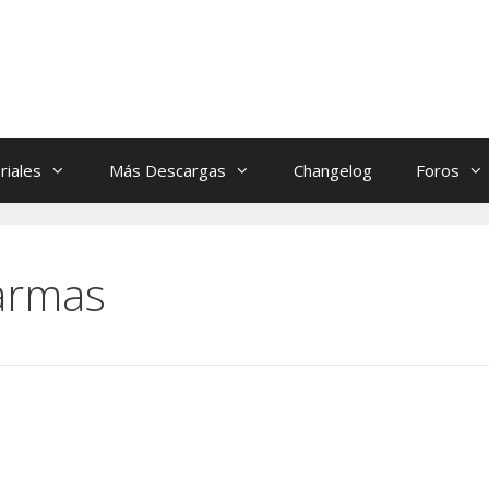
riales
Más Descargas
Changelog
Foros
larmas