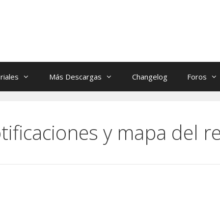
riales
Más Descargas
Changelog
Foros
ificaciones y mapa del re