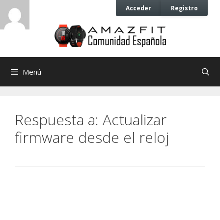
Saltar
Saltar
Acceder
Registro
al
al
contenido
contenido
Menú
Respuesta a: Actualizar
firmware desde el reloj