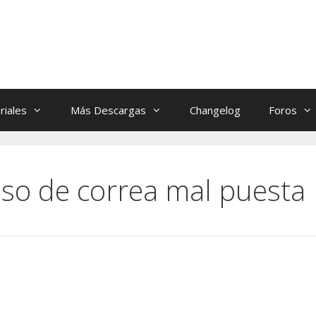
riales
Más Descargas
Changelog
Foros
iso de correa mal puesta