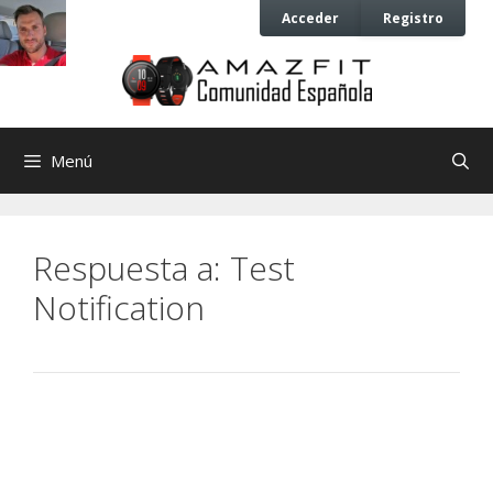
Saltar
Saltar
Acceder
Registro
al
al
contenido
contenido
Menú
Respuesta a: Test
Notification