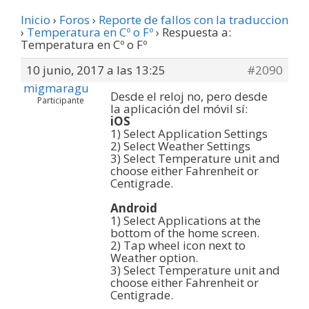
Inicio
›
Foros
›
Reporte de fallos con la traduccion
›
Temperatura en Cº o Fº
›
Respuesta a:
Temperatura en Cº o Fº
10 junio, 2017 a las 13:25
#2090
migmaragu
Desde el reloj no, pero desde
Participante
la aplicación del móvil sí:
iOS
1) Select Application Settings
2) Select Weather Settings
3) Select Temperature unit and
choose either Fahrenheit or
Centigrade.
Android
1) Select Applications at the
bottom of the home screen.
2) Tap wheel icon next to
Weather option.
3) Select Temperature unit and
choose either Fahrenheit or
Centigrade.