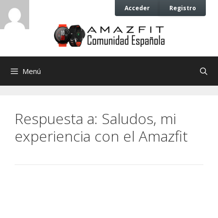
Saltar
Saltar
Acceder
Registro
al
al
contenido
contenido
Menú
Respuesta a: Saludos, mi
experiencia con el Amazfit