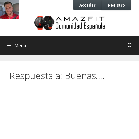
Saltar
Saltar
Acceder
Registro
al
al
contenido
contenido
Menú
Respuesta a: Buenas….