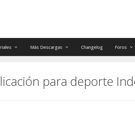
riales
Más Descargas
Changelog
Foros
licación para deporte In