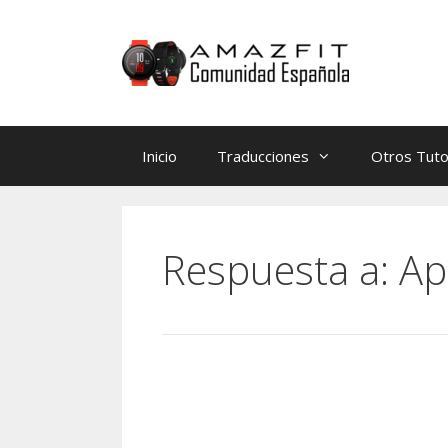
Saltar
Saltar
al
al
contenido
contenido
Inicio
Traducciones
Otros Tuto
Respuesta a: Ap