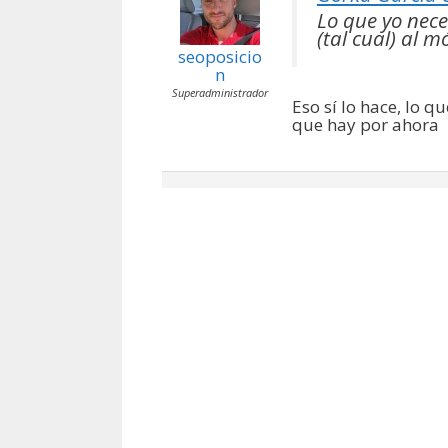
Lo que yo nece
(tal cual) al m
seoposicio
n
Superadministrador
Eso sí lo hace, lo 
que hay por ahora