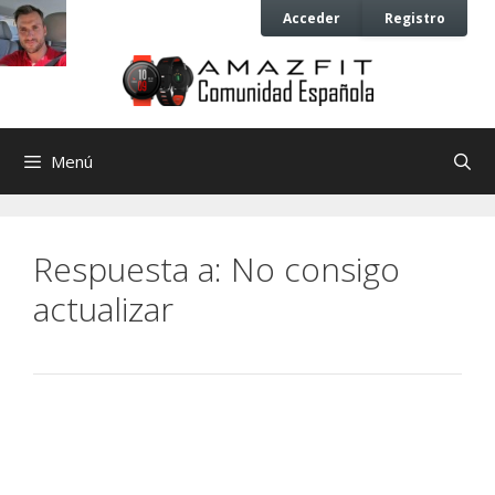
Saltar
Saltar
Acceder
Registro
al
al
contenido
contenido
Menú
Respuesta a: No consigo
actualizar