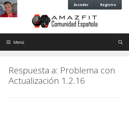
Saltar
Saltar
Acceder
Registro
al
al
contenido
contenido
Menú
Respuesta a: Problema con
Actualización 1.2.16