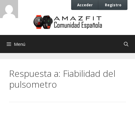
Saltar
Saltar
Acceder
Registro
al
al
contenido
contenido
Menú
Respuesta a: Fiabilidad del
pulsometro