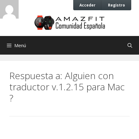
Saltar
Saltar
Acceder
Registro
al
al
contenido
contenido
Menú
Respuesta a: Alguien con
traductor v.1.2.15 para Mac
?