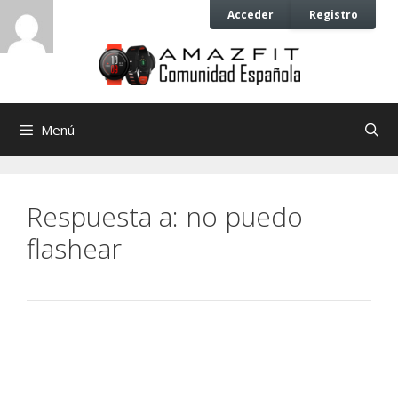
Saltar
Saltar
Acceder
Registro
al
al
contenido
contenido
Menú
Respuesta a: no puedo
flashear