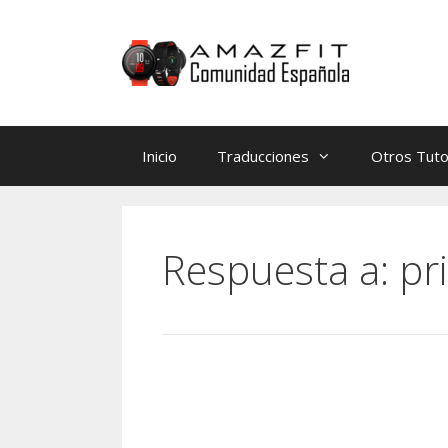
Saltar
Saltar
al
al
contenido
contenido
Inicio
Traducciones
Otros Tuto
Respuesta a: pr