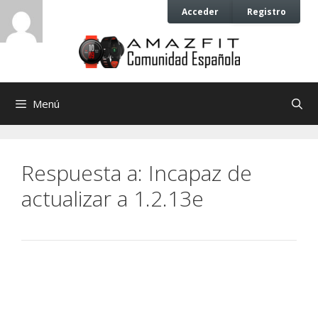
Saltar
Saltar
Acceder
Registro
al
al
contenido
contenido
Menú
Respuesta a: Incapaz de
actualizar a 1.2.13e