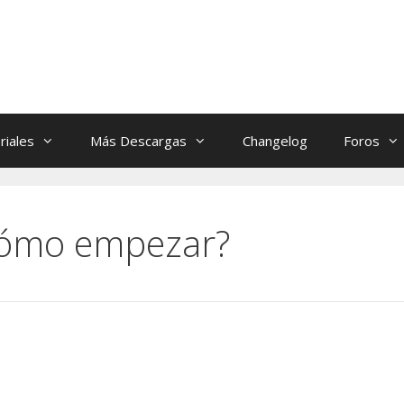
riales
Más Descargas
Changelog
Foros
Cómo empezar?