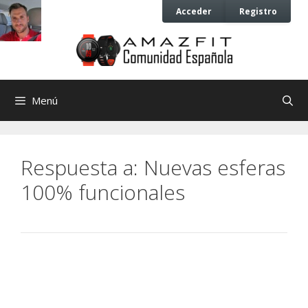
Saltar
Saltar
Acceder
Registro
al
al
contenido
contenido
Menú
Respuesta a: Nuevas esferas
100% funcionales