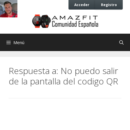
Saltar
Saltar
Acceder
Registro
al
al
contenido
contenido
Menú
Respuesta a: No puedo salir
de la pantalla del codigo QR