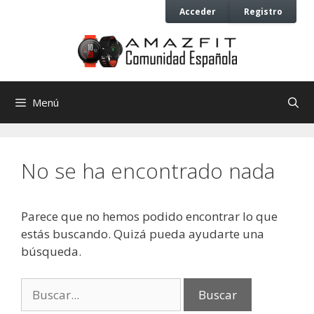
Saltar
Saltar
Acceder
Registro
al
al
contenido
contenido
Menú
No se ha encontrado nada
Parece que no hemos podido encontrar lo que
estás buscando. Quizá pueda ayudarte una
búsqueda.
Buscar: