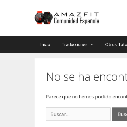
Saltar
Saltar
al
al
contenido
contenido
Inicio
Traducciones
Otros Tuto
No se ha encon
Parece que no hemos podido encont
Buscar: