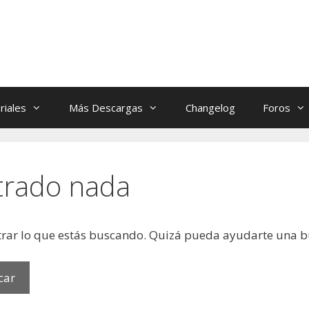
riales
Más Descargas
Changelog
Foros
trado nada
rar lo que estás buscando. Quizá pueda ayudarte una 