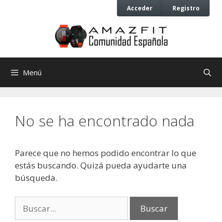
Saltar
Saltar
Acceder
Registro
al
al
contenido
contenido
Menú
No se ha encontrado nada
Parece que no hemos podido encontrar lo que
estás buscando. Quizá pueda ayudarte una
búsqueda.
Buscar: