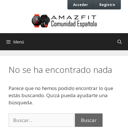
Saltar
Saltar
Acceder
Registro
al
al
contenido
contenido
Menú
No se ha encontrado nada
Parece que no hemos podido encontrar lo que
estás buscando. Quizá pueda ayudarte una
búsqueda.
Buscar: