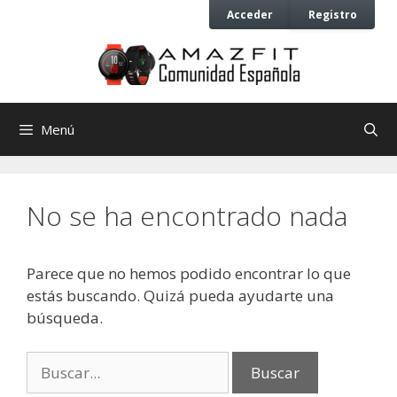
Saltar
Saltar
Acceder
Registro
al
al
contenido
contenido
Menú
No se ha encontrado nada
Parece que no hemos podido encontrar lo que
estás buscando. Quizá pueda ayudarte una
búsqueda.
Buscar: