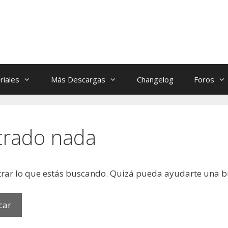
riales
Más Descargas
Changelog
Foros
trado nada
rar lo que estás buscando. Quizá pueda ayudarte una 