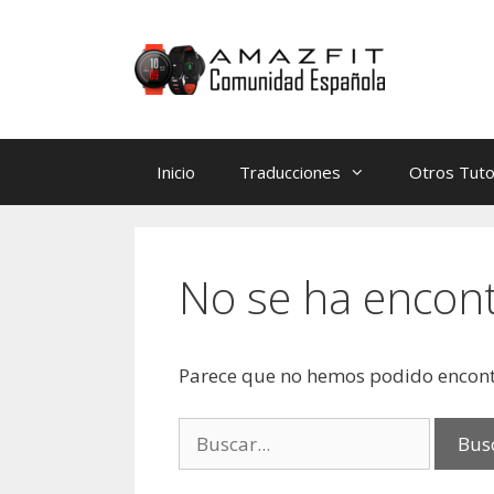
Saltar
Saltar
al
al
contenido
contenido
Inicio
Traducciones
Otros Tuto
No se ha encon
Parece que no hemos podido encont
Buscar: