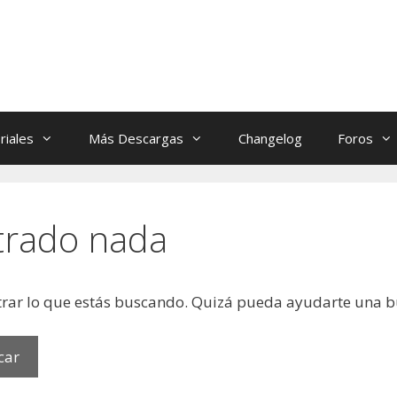
riales
Más Descargas
Changelog
Foros
trado nada
rar lo que estás buscando. Quizá pueda ayudarte una 