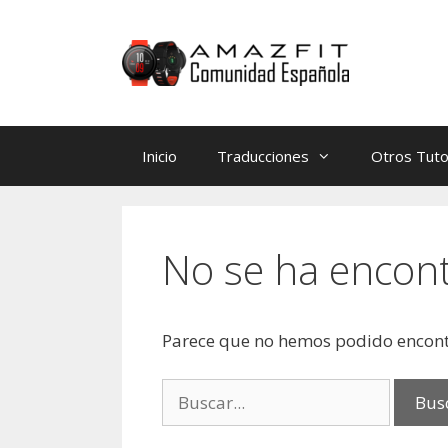
Saltar
Saltar
al
al
contenido
contenido
Inicio
Traducciones
Otros Tuto
No se ha encon
Parece que no hemos podido encont
Buscar: