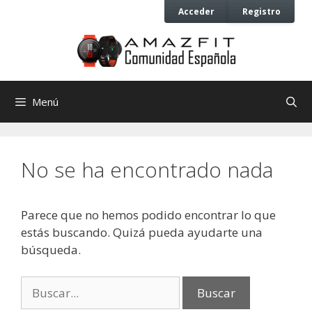
Saltar
Saltar
Acceder
Registro
al
al
contenido
contenido
Menú
No se ha encontrado nada
Parece que no hemos podido encontrar lo que
estás buscando. Quizá pueda ayudarte una
búsqueda.
Buscar: