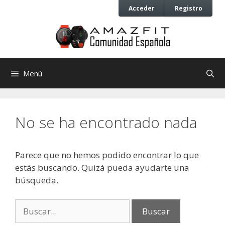
Saltar
Saltar
Acceder
Registro
al
al
contenido
contenido
Menú
No se ha encontrado nada
Parece que no hemos podido encontrar lo que
estás buscando. Quizá pueda ayudarte una
búsqueda.
Buscar: